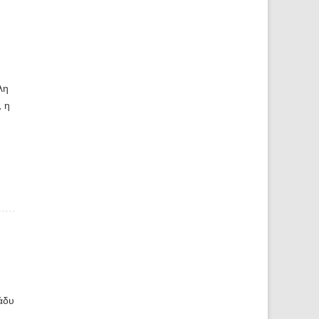
λη
, η
άδυ