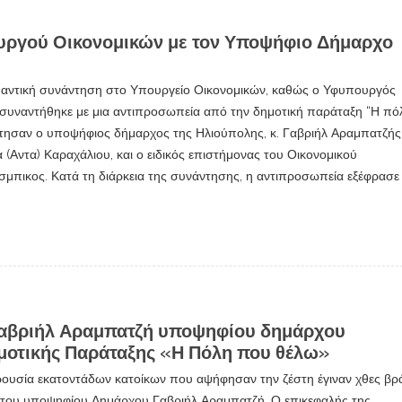
υργού Οικονομικών με τον Υποψήφιο Δήμαρχο
μαντική συνάντηση στο Υπουργείο Οικονομικών, καθώς ο Υφυπουργός
 συναντήθηκε με μια αντιπροσωπεία από την δημοτική παράταξη “Η πό
τησαν ο υποψήφιος δήμαρχος της Ηλιούπολης, κ. Γαβριήλ Αραμπατζής
 (Αντα) Καραχάλιου, και ο ειδικός επιστήμονας του Οικονομικού
σμπικος. Κατά τη διάρκεια της συνάντησης, η αντιπροσωπεία εξέφρασε
Γαβριήλ Αραμπατζή υποψηφίου δημάρχου
ημοτικής Παράταξης «Η Πόλη που θέλω»
ρουσία εκατοντάδων κατοίκων που αψήφησαν την ζέστη έγιναν χθες βρ
ου του υποψηφίου Δημάρχου Γαβριήλ Αραμπατζή. Ο επικεφαλής της