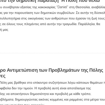
ό την δημοτική παράταξη “Η Πόλη που θέλω”
 συνέβησαν εξαιτίας της κακοκαιρίας “Daniel” στη Θεσσαλία, αναβάλλε
ς για την παρουσίαση των δημοτικών συμβούλων. Σε αυτήν τη δύσκο
 συλλυπητήρια στις οικογένειες των ανθρώπων που έχασαν τη ζωή τους
 σε όλους τους πληγέντες από αυτήν την τραγωδία. Παράλληλα, θα
νή μας
τρο Αντιμετώπιση των Προβλημάτων της Πόλης
νες
Η Πόλη μας βρέθηκε στο επίκεντρο συζητήσεων λόγω κάποιων θεμάτων 
βολα δεν την τιμούν. Η προβολή αυτή είναι αποτέλεσμα της
ης να αποκτήσουν δημοσιότητα και προβολή με κάθε τρόπο,
βλήματα, δημιουργώντας εικόνες κομμένες και ραμμένες στα μέτρα του
ες και γεγονότα που αφορούν