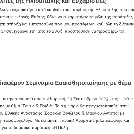
ίτες της Ηλιούπολης και Ευχαριστίες
Θέλω να ευχαριστήσω από καρδιάς τους πολίτες της Ηλιούπολης που μα
όσφατες εκλογές. Επίσης, θέλω να ευχαριστήσω τα μέλη της παράταξης 
ίμητη στήριξη και εμπιστοσύνη που μου προσέφεραν καθ’ όλη τη διάρκει
ια 17 συνεχόμενα έτη, από το 2006, προσπάθησα να προσφέρω τον
διαφέρον Σεμινάριο Ευαισθητοποίησης με θέμα
με την παρουσία σας την Κυριακή, 24 Σεπτεμβρίου 2023, στις 11:00 π.
ς με θέμα “Γονείς & Παιδιά”. Το σεμινάριο θα πραγματοποιηθεί στην
υ Εθνικής Αντίστασης (Σοφοκλή Βενιζέλου & Μαρίνου Αντύπα) με
ζή παιδοψυχολόγο. Με εκτίμηση, Γαβριήλ Αραμπατζής Επικεφαλής και
για τη δημοτική παράταξη «Η Πόλη