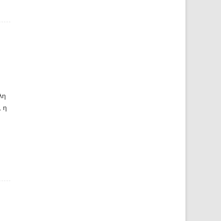
λη
, η