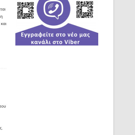
ται
λη
 και
που
ς,