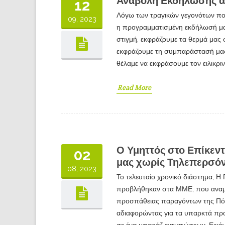
Αναβολή Εκδήλωσης απ
12
Λόγω των τραγικών γεγονότων που
09, 2023
η προγραμματισμένη εκδήλωσή μα
στιγμή, εκφράζουμε τα θερμά μας
εκφράζουμε τη συμπαράστασή μας
θέλαμε να εκφράσουμε τον ειλικρι
Read More
Ο Υμηττός στο Επίκεν
02
μας χωρίς Τηλεπερσό
08, 2023
Το τελευταίο χρονικό διάστημα, 
προβλήθηκαν στα ΜΜΕ, που αναμφί
προσπάθειας παραγόντων της Πόλ
αδιαφορώντας για τα υπαρκτά προ
σε ένα μπαράζ εντυπώσεων. Εικόν