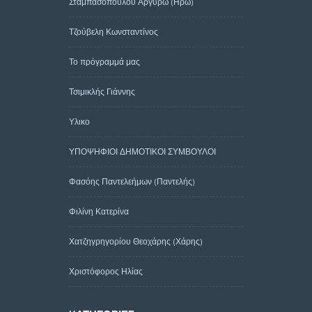
Σταμπασοπούλου Αργυρώ (Ηρώ)
Τζούβελη Κωνσταντίνος
Το πρόγραμμά μας
Τσιμικλής Γιάννης
Υλικο
ΥΠΟΨΗΦΙΟΙ ΔΗΜΟΤΙΚΟΙ ΣΥΜΒΟΥΛΟΙ
Φασόης Παντελεήμων (Παντελής)
Φιλίνη Κατερίνα
Χατζηγρηγορίου Θεοχάρης (Χάρης)
Χριστόφορος Ηλίας