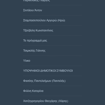
Παρθενάκης Γιώργος
Σιντάουι Άντον
Σταμπασοπούλου Αργυρώ (Ηρώ)
Τζούβελη Κωνσταντίνος
Το πρόγραμμά μας
Τσιμικλής Γιάννης
Υλικο
ΥΠΟΨΗΦΙΟΙ ΔΗΜΟΤΙΚΟΙ ΣΥΜΒΟΥΛΟΙ
Φασόης Παντελεήμων (Παντελής)
Φιλίνη Κατερίνα
Χατζηγρηγορίου Θεοχάρης (Χάρης)