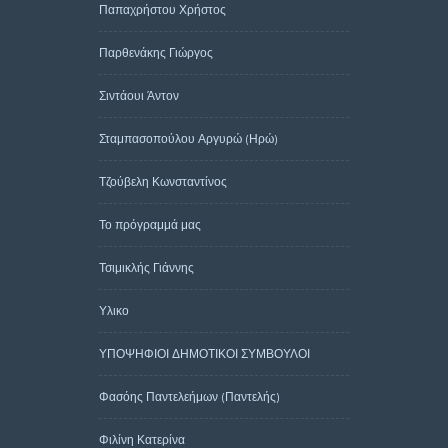
Παπαχρήστου Χρήστος
Παρθενάκης Γιώργος
Σιντάουι Άντον
Σταμπασοπούλου Αργυρώ (Ηρώ)
Τζούβελη Κωνσταντίνος
Το πρόγραμμά μας
Τσιμικλής Γιάννης
Υλικο
ΥΠΟΨΗΦΙΟΙ ΔΗΜΟΤΙΚΟΙ ΣΥΜΒΟΥΛΟΙ
Φασόης Παντελεήμων (Παντελής)
Φιλίνη Κατερίνα