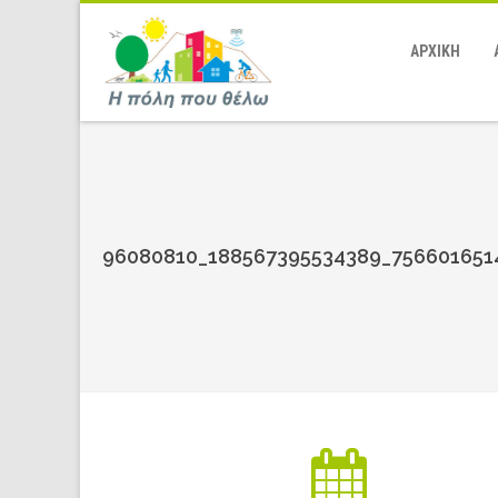
ΑΡΧΙΚΗ
96080810_188567395534389_756601651