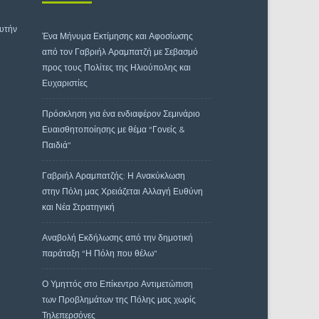
αυτήν
Ένα Μήνυμα Εκτίμησης και Αφοσίωσης
από τον Γαβριήλ Αραμπατζή με Σεβασμό
προς τους Πολίτες της Ηλιούπολης και
Ευχαριστίες
Πρόσκληση για ένα ενδιαφέρον Σεμινάριο
Ευαισθητοποίησης με θέμα “Γονείς &
Παιδιά”
Γαβριήλ Αραμπατζής: Η Ανακύκλωση
στην Πόλη μας Χρειάζεται Αλλαγή Ευθύνη
και Νέα Στρατηγική
Αναβολή Εκδήλωσης από την δημοτική
παράταξη “Η Πόλη που θέλω”
Ο Υμηττός στο Επίκεντρο Αντιμετώπιση
των Προβλημάτων της Πόλης μας χωρίς
Τηλεπερσόνες