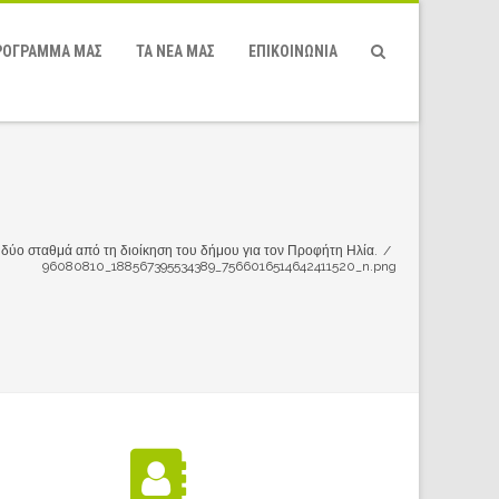
ΡΌΓΡΑΜΜΆ ΜΑΣ
ΤΑ ΝΕΑ ΜΑΣ
ΕΠΙΚΟΙΝΩΝΙΑ
 δύο σταθμά από τη διοίκηση του δήμου για τον Προφήτη Ηλία.
/
96080810_188567395534389_7566016514642411520_n.png