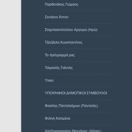
Παρθενάκης Γιώργος
Σιντάουι Άντον
Σταμπασοπούλου Αργυρώ (Ηρώ)
Τζούβελη Κωνσταντίνος
Το πρόγραμμά μας
Τσιμικλής Γιάννης
Υλικο
ΥΠΟΨΗΦΙΟΙ ΔΗΜΟΤΙΚΟΙ ΣΥΜΒΟΥΛΟΙ
Φασόης Παντελεήμων (Παντελής)
Φιλίνη Κατερίνα
Χατζηγρηγορίου Θεοχάρης (Χάρης)