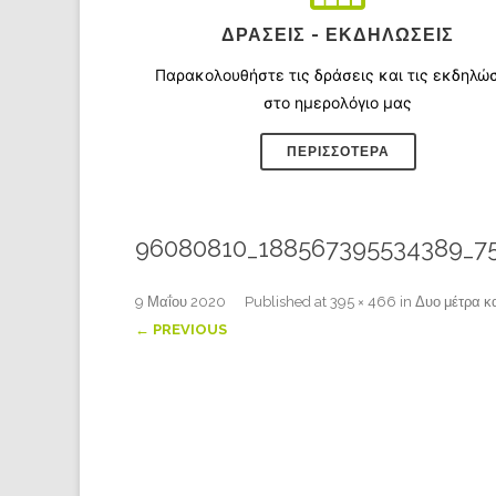
ΔΡΆΣΕΙΣ - ΕΚΔΗΛΏΣΕΙΣ
Παρακολουθήστε τις δράσεις και τις εκδηλώ
στο ημερολόγιο μας
ΠΕΡΙΣΣΌΤΕΡΑ
96080810_188567395534389_75
9 Μαΐου 2020
Published
at
395 × 466
in
Δυο μέτρα κα
← PREVIOUS