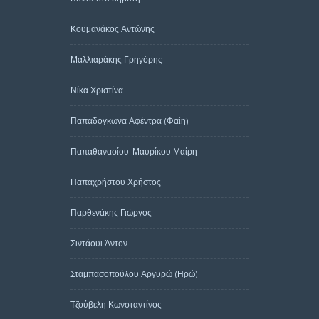
Κουμανάκος Αντώνης
Μαλλιαράκης Γρηγόρης
Νίκα Χριστίνα
Παπαδόγκωνα Αφέντρα (Φαίη)
Παπαθανασίου-Μαυρίκου Μαίρη
Παπαχρήστου Χρήστος
Παρθενάκης Γιώργος
Σιντάουι Άντον
Σταμπασοπούλου Αργυρώ (Ηρώ)
Τζούβελη Κωνσταντίνος