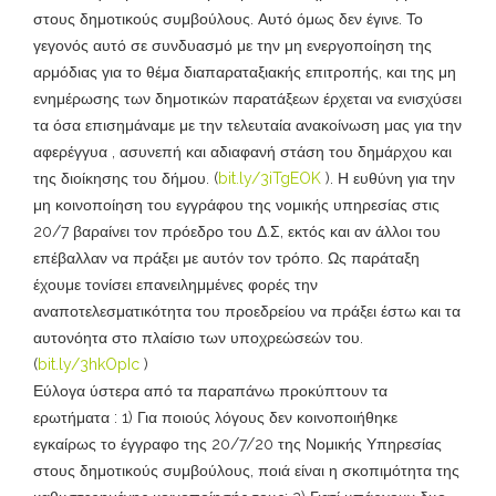
στους δημοτικούς συμβούλους. Αυτό όμως δεν έγινε. Το
γεγονός αυτό σε συνδυασμό με την μη ενεργοποίηση της
αρμόδιας για το θέμα διαπαραταξιακής επιτροπής, και της μη
ενημέρωσης των δημοτικών παρατάξεων έρχεται να ενισχύσει
τα όσα επισημάναμε με την τελευταία ανακοίνωση μας για την
αφερέγγυα , ασυνεπή και αδιαφανή στάση του δημάρχου και
της διοίκησης του δήμου. (
bit.ly/3iTgEOK
). Η ευθύνη για την
μη κοινοποίηση του εγγράφου της νομικής υπηρεσίας στις
20/7 βαραίνει τον πρόεδρο του Δ.Σ, εκτός και αν άλλοι του
επέβαλλαν να πράξει με αυτόν τον τρόπο. Ως παράταξη
έχουμε τονίσει επανειλημμένες φορές την
αναποτελεσματικότητα του προεδρείου να πράξει έστω και τα
αυτονόητα στο πλαίσιο των υποχρεώσεών του.
(
bit.ly/3hkOpIc
)
Εύλογα ύστερα από τα παραπάνω προκύπτουν τα
ερωτήματα : 1) Για ποιούς λόγους δεν κοινοποιήθηκε
εγκαίρως το έγγραφο της 20/7/20 της Νομικής Υπηρεσίας
στους δημοτικούς συμβούλους, ποιά είναι η σκοπιμότητα της