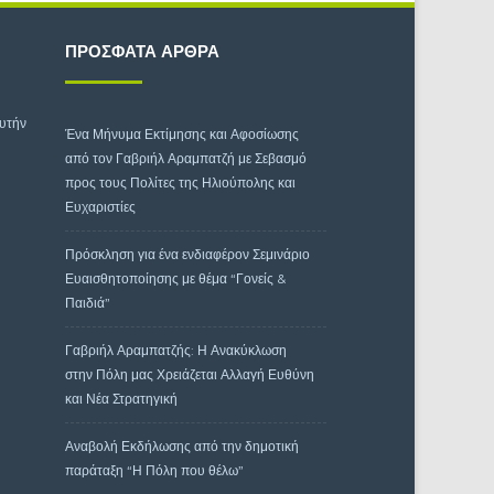
ΠΡΌΣΦΑΤΑ ΆΡΘΡΑ
αυτήν
Ένα Μήνυμα Εκτίμησης και Αφοσίωσης
από τον Γαβριήλ Αραμπατζή με Σεβασμό
προς τους Πολίτες της Ηλιούπολης και
Ευχαριστίες
Πρόσκληση για ένα ενδιαφέρον Σεμινάριο
Ευαισθητοποίησης με θέμα “Γονείς &
Παιδιά”
Γαβριήλ Αραμπατζής: Η Ανακύκλωση
στην Πόλη μας Χρειάζεται Αλλαγή Ευθύνη
και Νέα Στρατηγική
Αναβολή Εκδήλωσης από την δημοτική
παράταξη “Η Πόλη που θέλω”