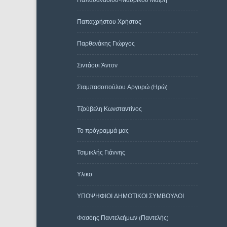
Παπαχρήστου Χρήστος
Παρθενάκης Γιώργος
Σιντάουι Άντον
Σταμπασοπούλου Αργυρώ (Ηρώ)
Τζούβελη Κωνσταντίνος
Το πρόγραμμά μας
Τσιμικλής Γιάννης
Υλικο
ΥΠΟΨΗΦΙΟΙ ΔΗΜΟΤΙΚΟΙ ΣΥΜΒΟΥΛΟΙ
Φασόης Παντελεήμων (Παντελής)