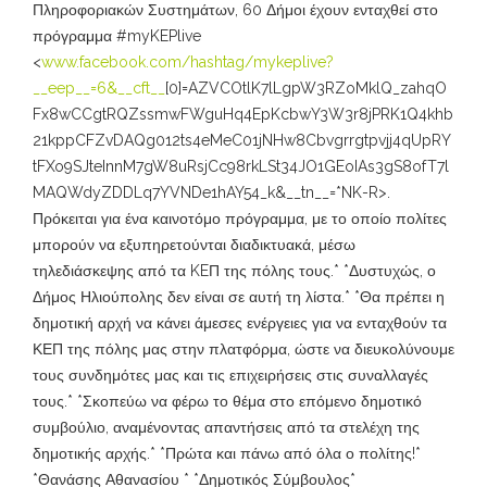
Πληροφοριακών Συστημάτων, 60 Δήμοι έχουν ενταχθεί στο
πρόγραμμα #myKEPlive
<
www.facebook.com/hashtag/mykeplive?
__eep__=6&__cft__
[0]=AZVCOtlK7lLgpW3RZoMklQ_zahqO
Fx8wCCgtRQZssmwFWguHq4EpKcbwY3W3r8jPRK1Q4khb
21kppCFZvDAQg012ts4eMeC01jNHw8Cbvgrrgtpvjj4qUpRY
tFXo9SJteInnM7gW8uRsjCc98rkLSt34JO1GEoIAs3gS8ofT7l
MAQWdyZDDLq7YVNDe1hAY54_k&__tn__=*NK-R>.
Πρόκειται για ένα καινοτόμο πρόγραμμα, με το οποίο πολίτες
μπορούν να εξυπηρετούνται διαδικτυακά, μέσω
τηλεδιάσκεψης από τα KEΠ της πόλης τους.* *Δυστυχώς, ο
Δήμος Ηλιούπολης δεν είναι σε αυτή τη λίστα.* *Θα πρέπει η
δημοτική αρχή να κάνει άμεσες ενέργειες για να ενταχθούν τα
ΚΕΠ της πόλης μας στην πλατφόρμα, ώστε να διευκολύνουμε
τους συνδημότες μας και τις επιχειρήσεις στις συναλλαγές
τους.* *Σκοπεύω να φέρω το θέμα στο επόμενο δημοτικό
συμβούλιο, αναμένοντας απαντήσεις από τα στελέχη της
δημοτικής αρχής.* *Πρώτα και πάνω από όλα ο πολίτης!*
*Θανάσης Αθανασίου * *Δημοτικός Σύμβουλος*