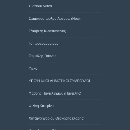
Σιντάουι Άντον
Σταμπασοπούλου Αργυρώ (Ηρώ)
Τζούβελη Κωνσταντίνος
Το πρόγραμμά μας
Τσιμικλής Γιάννης
Υλικο
ΥΠΟΨΗΦΙΟΙ ΔΗΜΟΤΙΚΟΙ ΣΥΜΒΟΥΛΟΙ
Φασόης Παντελεήμων (Παντελής)
Φιλίνη Κατερίνα
Χατζηγρηγορίου Θεοχάρης (Χάρης)