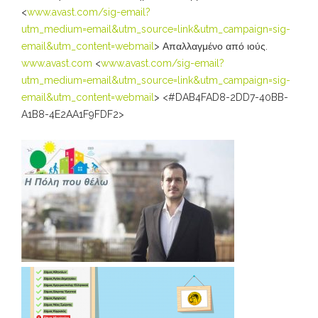
<
www.avast.com/sig-email?
utm_medium=email&utm_source=link&utm_campaign=sig-
email&utm_content=webmail
> Απαλλαγμένο από ιούς.
www.avast.com
<
www.avast.com/sig-email?
utm_medium=email&utm_source=link&utm_campaign=sig-
email&utm_content=webmail
> <#DAB4FAD8-2DD7-40BB-
A1B8-4E2AA1F9FDF2>