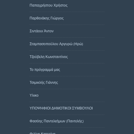
Παπαχρήστου Χρήστος
Παρθενάκης Γιώργος
Σιντάουι Άντον
Σταμπασοπούλου Αργυρώ (Ηρώ)
Τζούβελη Κωνσταντίνος
Το πρόγραμμά μας
Τσιμικλής Γιάννης
Υλικο
ΥΠΟΨΗΦΙΟΙ ΔΗΜΟΤΙΚΟΙ ΣΥΜΒΟΥΛΟΙ
Φασόης Παντελεήμων (Παντελής)
Φιλίνη Κατερίνα