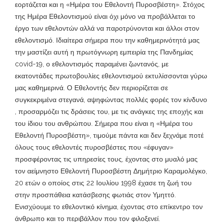
εορτάζεται και η «Ημέρα του Εθελοντή Πυροσβέστη». Στόχος
της Ημέρα Εθελοντισμού είναι όχι μόνο να προβάλλεται το
έργο των εθελοντών αλλά να παροτρύνονται και άλλοι στον
εθελοντισμό. Ιδιαίτερα σήμερα που την καθημερινότητά μας
την μαστίζει αυτή η πρωτόγνωρη εμπειρία της Πανδημίας
covid-19, ο εθελοντισμός παραμένει ζωντανός, με
εκατοντάδες πρωτοβουλίες εθελοντισμού εκτυλίσσονται γύρω
μας καθημερινά. Ο Εθελοντής δεν περιορίζεται σε
συγκεκριμένα στεγανά, αψηφώντας πολλές φορές τον κίνδυνο
, προσαρμόζει τις δράσεις του, με τις ανάγκες της εποχής και
του ίδιου του ανθρώπου. Σήμερα που είναι η «Ημέρα του
Εθελοντή Πυροσβέστη», τιμούμε πάντα και δεν ξεχνάμε ποτέ
όλους τους εθελοντές πυροσβέστες που «έφυγαν»
προσφέροντας τις υπηρεσίες τους, έχοντας στο μυαλό μας
τον αείμνηστο Εθελοντή Πυροσβέστη Δημήτριο Καραμολέγκο,
20 ετών ο οποίος στις 22 Ιουλίου 1998 έχασε τη ζωή του
στην προσπάθεια κατάσβεσης φωτιάς στον Υμηττό.
Ενισχύουμε το εθελοντικό κίνημα, έχοντας στο επίκεντρο τον
άνθρωπο και το περιβάλλον που τον φιλοξενεί.