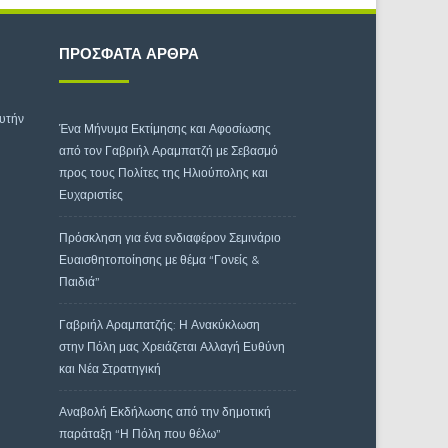
ΠΡΌΣΦΑΤΑ ΆΡΘΡΑ
αυτήν
Ένα Μήνυμα Εκτίμησης και Αφοσίωσης
από τον Γαβριήλ Αραμπατζή με Σεβασμό
προς τους Πολίτες της Ηλιούπολης και
Ευχαριστίες
Πρόσκληση για ένα ενδιαφέρον Σεμινάριο
Ευαισθητοποίησης με θέμα “Γονείς &
Παιδιά”
Γαβριήλ Αραμπατζής: Η Ανακύκλωση
στην Πόλη μας Χρειάζεται Αλλαγή Ευθύνη
και Νέα Στρατηγική
Αναβολή Εκδήλωσης από την δημοτική
παράταξη “Η Πόλη που θέλω”