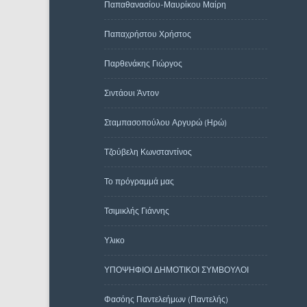
Παπαθανασίου-Μαυρίκου Μαίρη
Παπαχρήστου Χρήστος
Παρθενάκης Γιώργος
Σιντάουι Άντον
Σταμπασοπούλου Αργυρώ (Ηρώ)
Τζούβελη Κωνσταντίνος
Το πρόγραμμά μας
Τσιμικλής Γιάννης
Υλικο
ΥΠΟΨΗΦΙΟΙ ΔΗΜΟΤΙΚΟΙ ΣΥΜΒΟΥΛΟΙ
Φασόης Παντελεήμων (Παντελής)