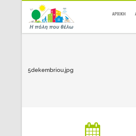
ΑΡΧΙΚΗ
5dekembriou.jpg