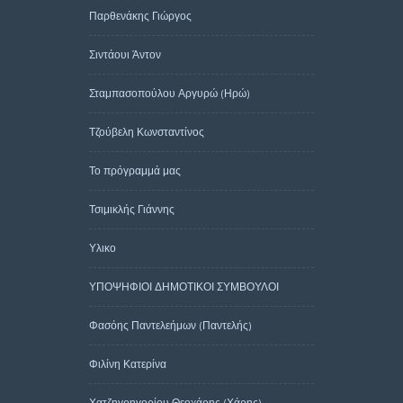
Παρθενάκης Γιώργος
Σιντάουι Άντον
Σταμπασοπούλου Αργυρώ (Ηρώ)
Τζούβελη Κωνσταντίνος
Το πρόγραμμά μας
Τσιμικλής Γιάννης
Υλικο
ΥΠΟΨΗΦΙΟΙ ΔΗΜΟΤΙΚΟΙ ΣΥΜΒΟΥΛΟΙ
Φασόης Παντελεήμων (Παντελής)
Φιλίνη Κατερίνα
Χατζηγρηγορίου Θεοχάρης (Χάρης)