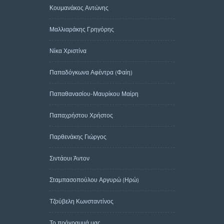
Κουμανάκος Αντώνης
Μαλλιαράκης Γρηγόρης
Νίκα Χριστίνα
Παπαδόγκωνα Αφέντρα (Φαίη)
Παπαθανασίου-Μαυρίκου Μαίρη
Παπαχρήστου Χρήστος
Παρθενάκης Γιώργος
Σιντάουι Άντον
Σταμπασοπούλου Αργυρώ (Ηρώ)
Τζούβελη Κωνσταντίνος
Το πρόγραμμά μας