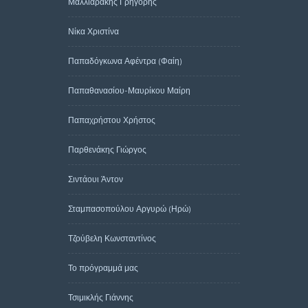
Μαλλιαράκης Γρηγόρης
Νίκα Χριστίνα
Παπαδόγκωνα Αφέντρα (Φαίη)
Παπαθανασίου-Μαυρίκου Μαίρη
Παπαχρήστου Χρήστος
Παρθενάκης Γιώργος
Σιντάουι Άντον
Σταμπασοπούλου Αργυρώ (Ηρώ)
Τζούβελη Κωνσταντίνος
Το πρόγραμμά μας
Τσιμικλής Γιάννης