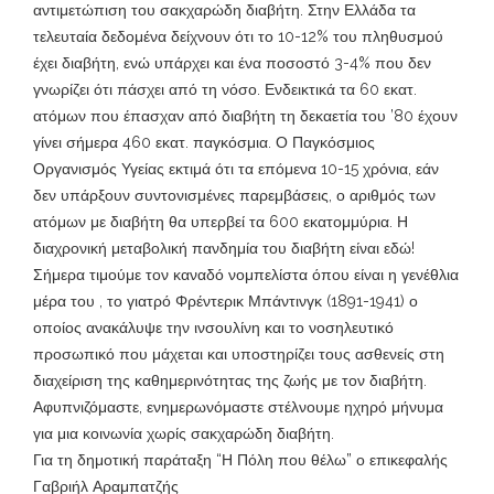
αντιμετώπιση του σακχαρώδη διαβήτη. Στην Ελλάδα τα
τελευταία δεδομένα δείχνουν ότι το 10-12% του πληθυσμού
έχει διαβήτη, ενώ υπάρχει και ένα ποσοστό 3-4% που δεν
γνωρίζει ότι πάσχει από τη νόσο. Ενδεικτικά τα 60 εκατ.
ατόμων που έπασχαν από διαβήτη τη δεκαετία του ’80 έχουν
γίνει σήμερα 460 εκατ. παγκόσμια. Ο Παγκόσμιος
Οργανισμός Υγείας εκτιμά ότι τα επόμενα 10-15 χρόνια, εάν
δεν υπάρξουν συντονισμένες παρεμβάσεις, ο αριθμός των
ατόμων με διαβήτη θα υπερβεί τα 600 εκατομμύρια. Η
διαχρονική μεταβολική πανδημία του διαβήτη είναι εδώ!
Σήμερα τιμούμε τον καναδό νομπελίστα όπου είναι η γενέθλια
μέρα του , το γιατρό Φρέντερικ Μπάντινγκ (1891-1941) ο
οποίος ανακάλυψε την ινσουλίνη και το νοσηλευτικό
προσωπικό που μάχεται και υποστηρίζει τους ασθενείς στη
διαχείριση της καθημερινότητας της ζωής με τον διαβήτη.
Αφυπνιζόμαστε, ενημερωνόμαστε στέλνουμε ηχηρό μήνυμα
για μια κοινωνία χωρίς σακχαρώδη διαβήτη.
Για τη δημοτική παράταξη “Η Πόλη που θέλω” ο επικεφαλής
Γαβριήλ Αραμπατζής