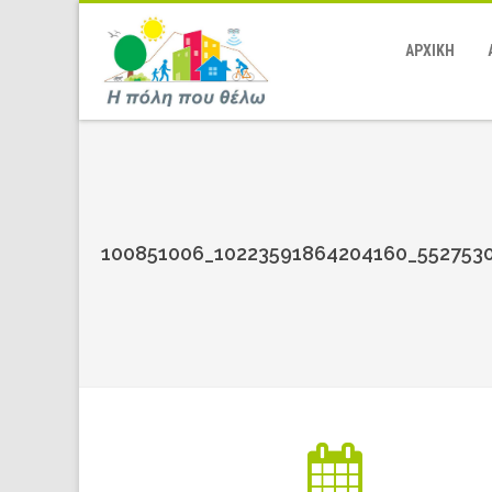
ΑΡΧΙΚΗ
100851006_10223591864204160_5527530