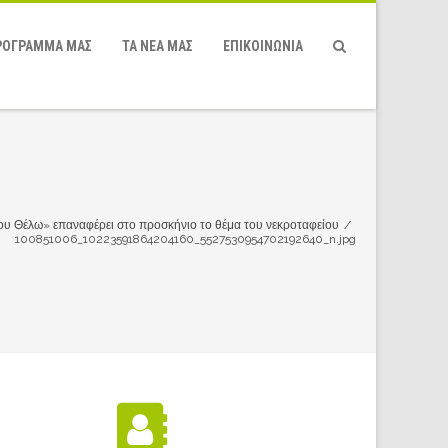
ΡΌΓΡΑΜΜΆ ΜΑΣ
ΤΑ ΝΕΑ ΜΑΣ
ΕΠΙΚΟΙΝΩΝΙΑ
υ Θέλω» επαναφέρει στο προσκήνιο το θέμα του νεκροταφείου
/
100851006_10223591864204160_5527530954702192640_n.jpg