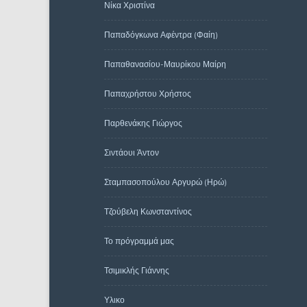
Νίκα Χριστίνα
Παπαδόγκωνα Αφέντρα (Φαίη)
Παπαθανασίου-Μαυρίκου Μαίρη
Παπαχρήστου Χρήστος
Παρθενάκης Γιώργος
Σιντάουι Άντον
Σταμπασοπούλου Αργυρώ (Ηρώ)
Τζούβελη Κωνσταντίνος
Το πρόγραμμά μας
Τσιμικλής Γιάννης
Υλικο