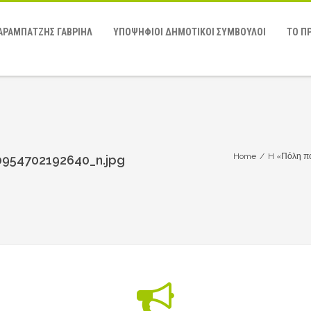
ΑΡΑΜΠΑΤΖΗΣ ΓΑΒΡΙΗΛ
ΥΠΟΨΗΦΙΟΙ ΔΗΜΟΤΙΚΟΙ ΣΥΜΒΟΥΛΟΙ
ΤΟ Π
Home
/
H «Πόλη πο
954702192640_n.jpg