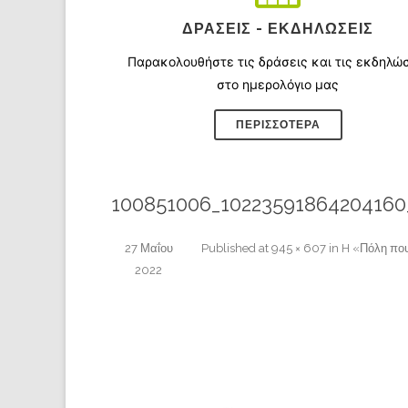
ΔΡΆΣΕΙΣ - ΕΚΔΗΛΏΣΕΙΣ
Παρακολουθήστε τις δράσεις και τις εκδηλώ
στο ημερολόγιο μας
ΠΕΡΙΣΣΌΤΕΡΑ
100851006_10223591864204160
27 Μαΐου
Published
at
945 × 607
in
H «Πόλη που
2022