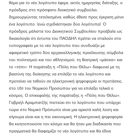
θέμα για το νέο λογότυπο έφερε, εκτός ημερησίας διάταξης, ο
πρόεδρος στο πρόσφατο διοικητικό συμβούλιο,
δημιουργώντας τετελεσμένα, καθώς έθεσε προς έγκριση μόνο
ένα λογότυπο. (ενώ σχεδιάστηκαν δύο λογότυπα). Ο
πρόεδρος μάλιστα του Διοικητικού Συμβουλίου προέβαλε ως
δικαιολογία ότι έντυπα του ΠΑΟΔΗΛ πρέπει να σταλούν στο
τυπογραφείο με το νέο λογότυπο που συνδυάζει με
αφαιρετικό τρόπο δύο αρχαιοελληνικής προέλευσης σύμβολα
του πολιτισμού και του αθλητισμού, τη θεατρική «μάσκα» και
το «τόπι». Η παράταξη η «Πόλη που Θέλω» διαφωνεί με τη
βιασύνη της διοίκησης να επιλέξει το νέο λογότυπο και
προτείνει να τεθούν σε ηλεκτρονική ψηφοφορία οι προτάσεις,
στο site του Νομικού Προσώπου για να επιλέξει τελικά ο
κόσμος. Ο επικεφαλής της παράταξης η «Πόλη που Θέλω»,
Γαβριήλ Αραμπατζής πιστεύει ότι το λογότυπο που υπάρχει
τώρα στο Νομικό Πρόσωπο είναι μια αρκετά καλή λύση και
σίγουρα είναι και η πιο οικονομική. Η ηλεκτρονική ψηφοφορία
θα κινητοποιούσε τον κόσμο και θα ήταν μια διαδικασία που
πραγματικά θα διαφημίζει το νέο λογότυπο και θα έδινε