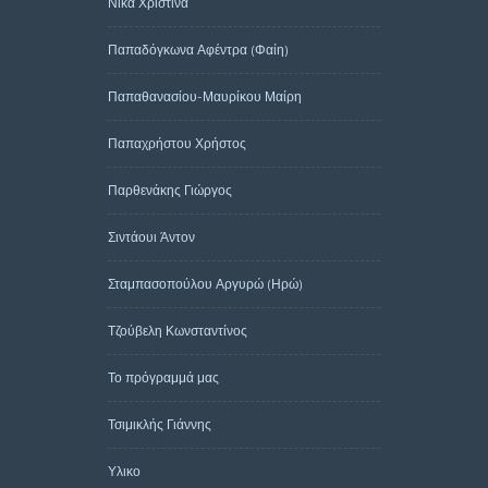
Νίκα Χριστίνα
Παπαδόγκωνα Αφέντρα (Φαίη)
Παπαθανασίου-Μαυρίκου Μαίρη
Παπαχρήστου Χρήστος
Παρθενάκης Γιώργος
Σιντάουι Άντον
Σταμπασοπούλου Αργυρώ (Ηρώ)
Τζούβελη Κωνσταντίνος
Το πρόγραμμά μας
Τσιμικλής Γιάννης
Υλικο