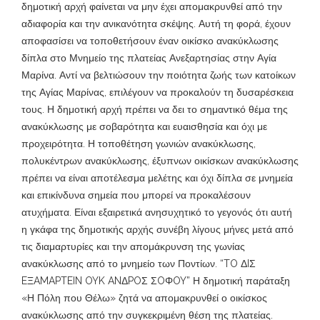
δημοτική αρχή φαίνεται να μην έχει απομακρυνθεί από την
αδιαφορία και την ανικανότητα σκέψης. Αυτή τη φορά, έχουν
αποφασίσει να τοποθετήσουν έναν οικίσκο ανακύκλωσης
δίπλα στο Μνημείο της πλατείας Ανεξαρτησίας στην Αγία
Μαρίνα. Αντί να βελτιώσουν την ποιότητα ζωής των κατοίκων
της Αγίας Μαρίνας, επιλέγουν να προκαλούν τη δυσαρέσκεια
τους. Η δημοτική αρχή πρέπει να δει το σημαντικό θέμα της
ανακύκλωσης με σοβαρότητα και ευαισθησία και όχι με
προχειρότητα. Η τοποθέτηση γωνιών ανακύκλωσης,
πολυκέντρων ανακύκλωσης, έξυπνων οικίσκων ανακύκλωσης
πρέπει να είναι αποτέλεσμα μελέτης και όχι δίπλα σε μνημεία
και επικίνδυνα σημεία που μπορεί να προκαλέσουν
ατυχήματα. Είναι εξαιρετικά ανησυχητικό το γεγονός ότι αυτή
η γκάφα της δημοτικής αρχής συνέβη λίγους μήνες μετά από
τις διαμαρτυρίες και την απομάκρυνση της γωνίας
ανακύκλωσης από το μνημείο των Ποντίων. “TO ΔIΣ
EΞAMAPTEIN OYK ANΔPOΣ ΣOΦOY” Η δημοτική παράταξη
«Η Πόλη που Θέλω» ζητά να απομακρυνθεί ο οικίσκος
ανακύκλωσης από την συγκεκριμένη θέση της πλατείας.