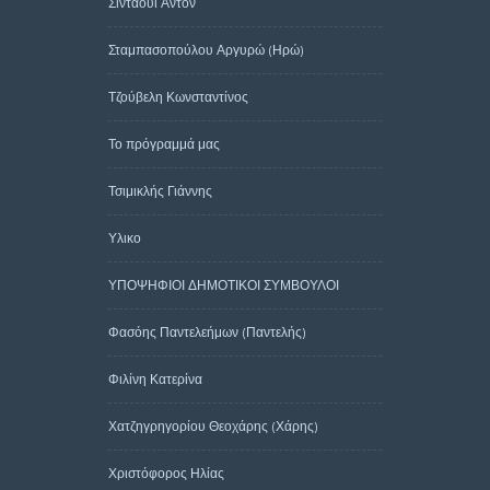
Σιντάουι Άντον
Σταμπασοπούλου Αργυρώ (Ηρώ)
Τζούβελη Κωνσταντίνος
Το πρόγραμμά μας
Τσιμικλής Γιάννης
Υλικο
ΥΠΟΨΗΦΙΟΙ ΔΗΜΟΤΙΚΟΙ ΣΥΜΒΟΥΛΟΙ
Φασόης Παντελεήμων (Παντελής)
Φιλίνη Κατερίνα
Χατζηγρηγορίου Θεοχάρης (Χάρης)
Χριστόφορος Ηλίας