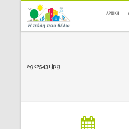
ΑΡΧΙΚΗ
egk25431.jpg