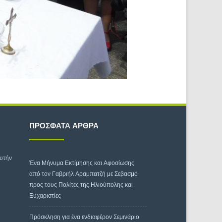
ΠΡΌΣΦΑΤΑ ΆΡΘΡΑ
αυτήν
Ένα Μήνυμα Εκτίμησης και Αφοσίωσης
από τον Γαβριήλ Αραμπατζή με Σεβασμό
προς τους Πολίτες της Ηλιούπολης και
Ευχαριστίες
Πρόσκληση για ένα ενδιαφέρον Σεμινάριο