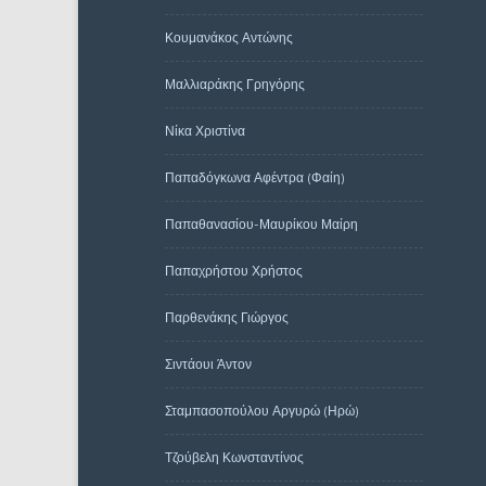
Κουμανάκος Αντώνης
Μαλλιαράκης Γρηγόρης
Νίκα Χριστίνα
Παπαδόγκωνα Αφέντρα (Φαίη)
Παπαθανασίου-Μαυρίκου Μαίρη
Παπαχρήστου Χρήστος
Παρθενάκης Γιώργος
Σιντάουι Άντον
Σταμπασοπούλου Αργυρώ (Ηρώ)
Τζούβελη Κωνσταντίνος