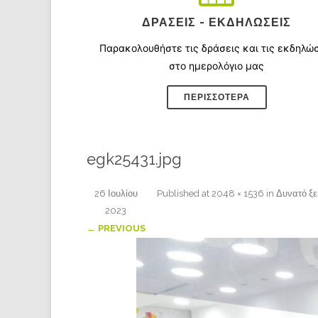
ΔΡΆΣΕΙΣ - ΕΚΔΗΛΏΣΕΙΣ
Παρακολουθήστε τις δράσεις και τις εκδηλώ
στο ημερολόγιο μας
ΠΕΡΙΣΣΌΤΕΡΑ
egk25431.jpg
26 Ιουλίου
Published
at
2048 × 1536
in
Δυνατό ξε
2023
← PREVIOUS