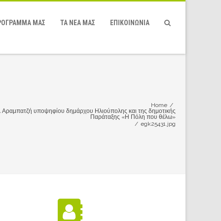
ΡΌΓΡΑΜΜΆ ΜΑΣ
ΤΑ ΝΕΑ ΜΑΣ
ΕΠΙΚΟΙΝΩΝΙΑ
Home
/
λ Αραμπατζή υποψηφίου δημάρχου Ηλιούπολης και της δημοτικής
Παράταξης «Η Πόλη που θέλω»
/
egk25431.jpg