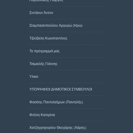
Σιντάουι Άντον
Σταμπασοπούλου Αργυρώ (Ηρώ)
Τζούβελη Κωνσταντίνος
Το πρόγραμμά μας
Τσιμικλής Γιάννης
Υλικο
ΥΠΟΨΗΦΙΟΙ ΔΗΜΟΤΙΚΟΙ ΣΥΜΒΟΥΛΟΙ
Φασόης Παντελεήμων (Παντελής)
Φιλίνη Κατερίνα
Χατζηγρηγορίου Θεοχάρης (Χάρης)