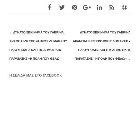
Post
←
ΔΥΝΑΤΌ ΞΕΚΊΝΗΜΑ ΤΟΥ ΓΑΒΡΙΉΛ
ΔΥΝΑΤΌ ΞΕΚΊΝΗΜΑ ΤΟΥ ΓΑΒΡΙΉΛ
navigation
ΑΡΑΜΠΑΤΖΉ ΥΠΟΨΗΦΊΟΥ ΔΗΜΆΡΧΟΥ
ΑΡΑΜΠΑΤΖΉ ΥΠΟΨΗΦΊΟΥ ΔΗΜΆΡΧΟΥ
ΗΛΙΟΎΠΟΛΗΣ ΚΑΙ ΤΗΣ ΔΗΜΟΤΙΚΉΣ
ΗΛΙΟΎΠΟΛΗΣ ΚΑΙ ΤΗΣ ΔΗΜΟΤΙΚΉΣ
ΠΑΡΆΤΑΞΗΣ «Η ΠΌΛΗ ΠΟΥ ΘΈΛΩ»
ΠΑΡΆΤΑΞΗΣ «Η ΠΌΛΗ ΠΟΥ ΘΈΛΩ»
→
Η ΣΕΛΊΔΑ ΜΑΣ ΣΤΟ FACEBOOK