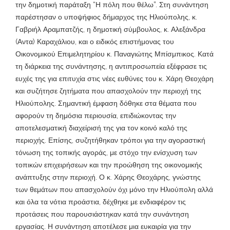
την δημοτική παράταξη “Η πόλη που θέλω”. Στη συνάντηση
παρέστησαν ο υποψήφιος δήμαρχος της Ηλιούπολης, κ.
Γαβριήλ Αραμπατζής, η δημοτική σύμβουλος, κ. Αλεξάνδρα
(Αντα) Καραχάλιου, και ο ειδικός επιστήμονας του
Οικονομικού Επιμελητηρίου κ. Παναγιώτης Μπίσμπικος. Κατά
τη διάρκεια της συνάντησης, η αντιπροσωπεία εξέφρασε τις
ευχές της για επιτυχία στις νέες ευθύνες του κ. Χάρη Θεοχάρη
και συζήτησε ζητήματα που απασχολούν την περιοχή της
Ηλιούπολης. Σημαντική έμφαση δόθηκε στα θέματα που
αφορούν τη δημόσια περιουσία, επιδιώκοντας την
αποτελεσματική διαχείρισή της για τον κοινό καλό της
περιοχής. Επίσης, συζητήθηκαν τρόποι για την αγοραστική
τόνωση της τοπικής αγοράς, με στόχο την ενίσχυση των
τοπικών επιχειρήσεων και την προώθηση της οικονομικής
ανάπτυξης στην περιοχή. Ο κ. Χάρης Θεοχάρης, γνώστης
των θεμάτων που απασχολούν όχι μόνο την Ηλιούπολη αλλά
και όλα τα νότια προάστια, δέχθηκε με ενδιαφέρον τις
προτάσεις που παρουσιάστηκαν κατά την συνάντηση
εργασίας. Η συνάντηση αποτέλεσε μια ευκαιρία για την