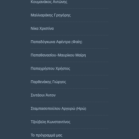
Κουμανάκος Αντώνης
Μαλλιαράκης Γρηγόρης
Νίκα Χριστίνα
Παπαδόγκωνα Αφέντρα (Φαίη)
Παπαθανασίου-Μαυρίκου Μαίρη
Παπαχρήστου Χρήστος
Παρθενάκης Γιώργος
Σιντάουι Άντον
Σταμπασοπούλου Αργυρώ (Ηρώ)
Τζούβελη Κωνσταντίνος
Το πρόγραμμά μας