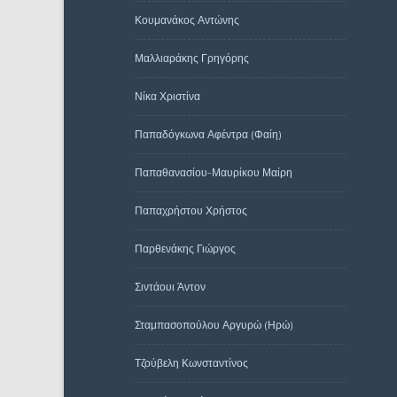
Κουμανάκος Αντώνης
Μαλλιαράκης Γρηγόρης
Νίκα Χριστίνα
Παπαδόγκωνα Αφέντρα (Φαίη)
Παπαθανασίου-Μαυρίκου Μαίρη
Παπαχρήστου Χρήστος
Παρθενάκης Γιώργος
Σιντάουι Άντον
Σταμπασοπούλου Αργυρώ (Ηρώ)
Τζούβελη Κωνσταντίνος