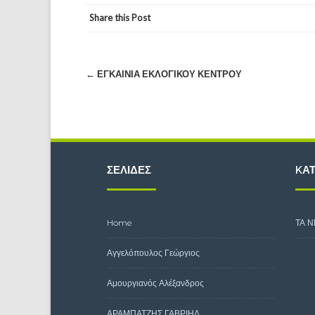
Share this Post
Post
←
ΕΓΚΑΊΝΙΑ ΕΚΛΟΓΙΚΟΎ ΚΈΝΤΡΟΥ
navigation
ΣΕΛΊΔΕΣ
KΑΤ
Home
ΤΑ Ν
Αγγελόπουλος Γεώργιος
Αμουργιανός Αλέξανδρος
ΑΡΑΜΠΑΤΖΗΣ ΓΑΒΡΙΗΛ