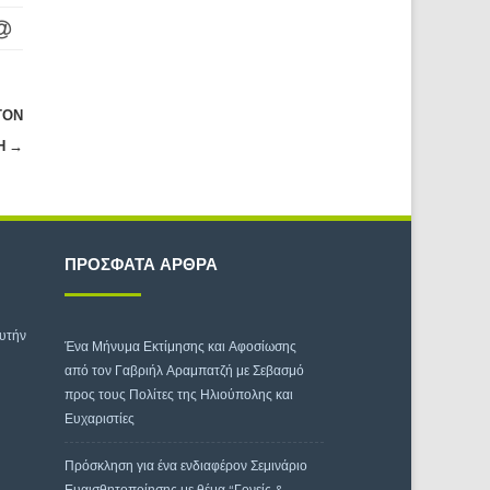
ΤΟΝ
Ή
→
ΠΡΌΣΦΑΤΑ ΆΡΘΡΑ
αυτήν
Ένα Μήνυμα Εκτίμησης και Αφοσίωσης
από τον Γαβριήλ Αραμπατζή με Σεβασμό
προς τους Πολίτες της Ηλιούπολης και
Ευχαριστίες
Πρόσκληση για ένα ενδιαφέρον Σεμινάριο
Ευαισθητοποίησης με θέμα “Γονείς &