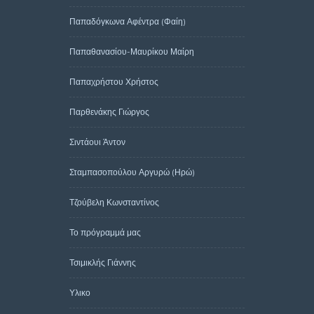
Παπαδόγκωνα Αφέντρα (Φαίη)
Παπαθανασίου-Μαυρίκου Μαίρη
Παπαχρήστου Χρήστος
Παρθενάκης Γιώργος
Σιντάουι Άντον
Σταμπασοπούλου Αργυρώ (Ηρώ)
Τζούβελη Κωνσταντίνος
Το πρόγραμμά μας
Τσιμικλής Γιάννης
Υλικο